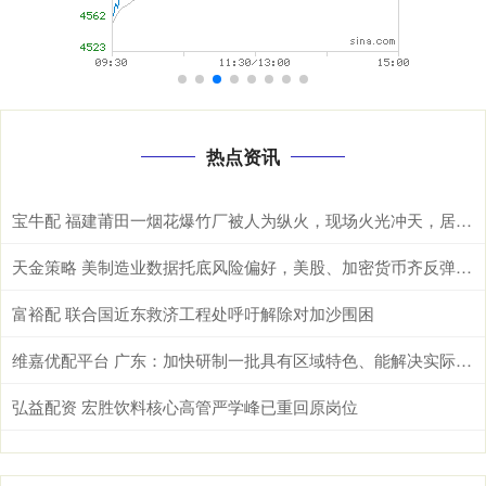
热点资讯
宝牛配 福建莆田一烟花爆竹厂被人为纵火，现场火光冲天，居民称听到多声巨响
天金策略 美制造业数据托底风险偏好，美股、加密货币齐反弹、美元续涨，金银企稳，原油重挫
富裕配 联合国近东救济工程处呼吁解除对加沙围困
维嘉优配平台 广东：加快研制一批具有区域特色、能解决实际问题的人工智能标准
弘益配资 宏胜饮料核心高管严学峰已重回原岗位