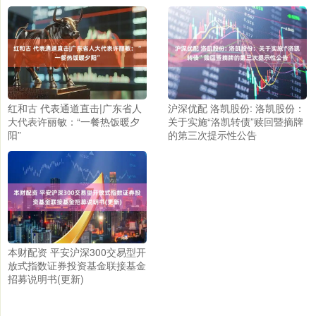
红和古 代表通道直击|广东省人
沪深优配 洛凯股份: 洛凯股份：
大代表许丽敏：“一餐热饭暖夕
关于实施“洛凯转债”赎回暨摘牌
阳”
的第三次提示性公告
本财配资 平安沪深300交易型开
放式指数证券投资基金联接基金
招募说明书(更新)