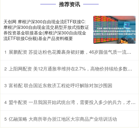
推荐资讯
天创网 摩根沪深300自由现金流ETF联接C:
摩根沪深300自由现金流交易型开放式指数证
券投资基金联接基金(摩根沪深300自由现金
流ETF联接C份额)基金产品资料概要
展鹏配资 苏提达粉色花瓣裹身裙好嫩，46岁颜值气质一流，秒杀泰王90后宠妃
1
上阳网配资 美12月通胀率维持在2.7%，高物价持续给多数美国人带来压力
2
富裕配 联合国近东救济工程处呼吁解除对加沙围困
3
盟牛配资 一旦我国开始武统台湾，需要投入多少的兵力，才能完成收复计划
4
亿融策略 大商所举办浙江地区大宗商品产业培训活动
5