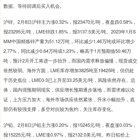
数据。等待回调后买入机会。
沪锌。2月8日沪锌主力涨0.32%，报23470元/吨，夜盘跌0.58%，
报23295元/吨，LME锌跌1.85%，报3137.5美元/吨。2023年1月S
MM中国精炼锌产量为51.12万吨，环比减少1.46万吨或环比增少
2.77%，同比减少0.64万吨或1.23%，略高于1月预期值50.46万
吨，预计2月开工将进一步抬升，而国内需求释放偏慢，现货成交
依然较弱。海外方面，LME库存增加3825吨至19425吨，但仍处
于历史低位，LME0-3已上升至33.25美元/吨，风险依然存在。总
体，国内强预期弱现实，供应增长预期逐步落地，而需求难以论
证，上方压力加大，海外市场供应依然紧张，升水小幅抬升，底
部仍有较强支撑，多空对抗较为焦灼，关注库存变化。
沪铅。2月8日沪铅主力涨0.20%，报15245元/吨，夜盘涨0.03%，
报15225元/吨，LME涨0.97%，报2132.0美元/吨。昨日铅价上