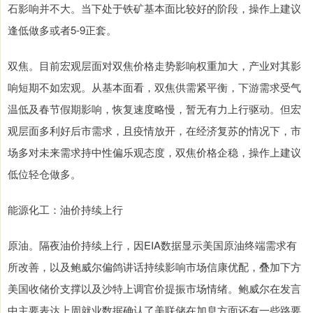
石影响并不大。当下处于铁矿基本面比较好的阶段，操作上建议
逢低做多或者5-9正套。
双焦。目前宏观层面对双焦价格走势影响权重加大，产业对其影
响短期不如宏观。从基本面看，双焦供需紧平衡，下游需求受气
温低及春节假期影响，恢复速度略慢，暂无有力上行驱动。但宏
观层面多利好后市需求，且疫情放开，在经济复苏的情况下，市
场多对未来需求持中性偏乐观态度，双焦价格企稳，操作上建议
低位轻仓做多。
能源化工：油价持续上行
原油。隔夜油价持续上行，因EIA数据显示美国原油终端需求有
所改善，以及鲍威尔偏鸽讲话持续影响市场信康优配，叠加下方
美国收储价支撑以及沙特上调官价提振市场情绪。鲍威尔在发言
中主要表达上周就业数据确认了美联储在加息方面还有一些路要