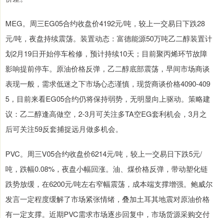
MEG。周三EG05合约收盘价4192元/吨，较上一交易日下跌28
元/吨，夜盘持续震荡。装置动态：富德能源50万吨乙二醇装置计
划2月19日开始停车检修，预计持续10天；目前聚丙烯环节故障
影响提前停车。原油价格反弹，乙二醇底部震荡，早间市场商谈
表现一般，需求低迷之下市场心态谨慎，现货商谈价格4090-409
5，目前来看EG05合约仍将保持弱势，无明显向上驱动。策略建
议：乙二醇逢高做空，2-3月可关注多TA空EG套利机会，3月之
后可关注59反套捕捉远月做多机会。
PVC。周三V05合约收盘价6214元/吨，较上一交易日下跌5元/
吨，跌幅0.08%，夜盘小幅回涨。油、煤价格反弹，带动塑化链
跌势放缓，在6200元/吨左右窄幅震荡，成本端支撑增强。鲍威尔
发言一定程度缓解了市场紧张情绪，叠加土耳其地震对原油价格
有一定支撑。近期PVC需求市场逐步回复中，市场货源采购交付