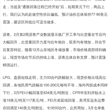
走，当提及“通胀回落过程已经开始”后，短期美元下行，商品上
行。我们认为此处做空性价比偏低。预计油价总体保持77-90美元
震荡，建议区间低位可适当做多。
沥青。2月第2周沥青产业数据显示炼厂开工率与出货量在节后均
大幅回升，出货量回升力度与往年相仿，双库均有增加，符合节
后复苏特征。随着12月山东地区冬储放量，市场价格底部得到确
认，现货市场在节后仍持续上涨。沥青总体自有支撑，预计震荡
稍强运行。
LPG。盘面短线走弱，主力03合约跌幅较大，现货价格出现高位
回调，各地民用气跌幅在100-200元每吨不等，海外丙烷成本同样
下行，3月FEI小幅回落至634美元/吨附近，CFR华东到岸贴水上
涨19美元/吨至117美元/吨，FEI月差延续回落，美湾至远东运费
亦回调至140美元/吨附近。 针对03合约，众所周知，3月仓单集