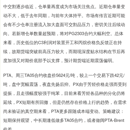
中交割逐步临近，仓单量再度成为市场关注焦点。近期仓单量变
动不大，低于去年同期，与前年大体持平。市场有传言近期可能
会有不少仓单注册流入加大盘面可交割品压力，密切关注后续动
向。若新增仓单数量超预期，将对PG2303合约大幅利空。总体
来看，历史低位的C3利润对装置开工和丙烷价格负反馈正在持
续，故期货端突破前高压力较大，而期现深度贴水结构在节后再
度加强又对期价底部予以支撑，预计期货端近期震荡偏弱。
PTA。周三TA05合约收盘价5624元/吨，较上一个交易下跌42元/
吨，盘中宽幅震荡，夜盘先扬后抑。PX由于芳烃价格走强而受到
提振，且走强幅度较强于纯苯，目前来看芳烃各品种的分化仍将
延续，PX短期有所回撤，但是仍然存在价格上行的趋势，在需求
尚未验证的真空期来看，PTA更多跟随成本端变动。策略建议：
短期保持观望，中长期逢低做多TA05合约，或者做阔PTA-Brent
价差。