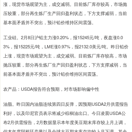
涨，现货市场观望为主，成交减弱。目前炼厂库存较高，市场抛
压较重，部分再生炼厂生产回归盈利状态，下方支撑减弱，当前
基本面矛盾并不突出，预计铅价维持区间震荡。
工业硅。2月8日沪铅主力涨0.20%，报15245元/吨，夜盘涨0.0
3%，报15225元/吨，LME涨0.97%，报2132.0美元/吨。昨日铅价
上涨，现货市场观望为主，成交减弱。目前炼厂库存较高，市场
抛压较重，部分再生炼厂生产回归盈利状态，下方支撑减弱，当
前基本面矛盾并不突出，预计铅价维持区间震荡。
农产品：USDA报告符合预期，对市场影响偏中性
油脂。昨日国内油脂连续第四日反弹，因预期USDA2月供需报告
利好，以及印尼官员表示将减少棕榈油出口。今日凌晨USDA公
布2月供需报告，2月数据显示本年度美豆期末库存较上月上调，
但本年度阿根廷产量以及全球大豆期末库存均较上月下调，其余