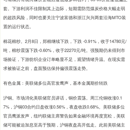
套。下游利润不佳限制其上边际，短期需防范煤炭价格大幅走弱
的超跌风险，同时也要关注宁波富德和浙江兴兴两套沿海MTO装
置的运行状态。
棉花棉纱。2月8日，郑棉继续下跌，下跌 -0.91%，收于14780元/
吨，棉纱震荡下跌-0.60%，收于22270元/吨。强预期仍未得到市
场验证，下游纺织企业订单略显不足，观望情绪升温。在现实需
求被验证之前，盘面预估保持偏强震荡走势。
有色金属：美联储多位高官发鹰声，基本金属期价转跌
沪铜。市场消化美联储官员讲话，铜价震荡。周三伦铜收涨0.1
7%，沪铜03合约日盘收涨0.56%，夜盘收跌0.68%。美联储多位
官员鹰派发声，纽约联储主席警告如果金融环境再度宽松，美联
储可能被迫加息至高于预期，沪铜夜盘高开低走。此前美联储主