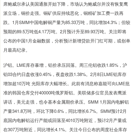
席鲍威尔承认美国通胀开始下降，市场认为鲍威尔并没有恢复鹰
派立场，铜价走强。铜矿供应持续恶化，铜精矿加工费一跌再
跌。1月SMM中国电解铜产量为85.33万吨，同比增加4.3%；但较
预期的89.5万吨低4.17万吨。2月预计升至89.93万吨。关注即将
公布的中国1月金融数据，分析预计新增贷款开门红可期，或创单
月最高纪录。
沪铝。LME库存暴增，铝价承压回落。周三伦铝收跌1.85%，沪
铝03合约日盘收涨0.45%，夜盘收跌1.38%。2月8日LME铝库存
增加超10万吨 光阳库存大幅增长。此前有消息称嘉能可向LME批
准的韩国仓库交付40000吨俄罗斯铝。美联储多位官员发表鹰派
讲话，美元走强，也令基本金属期价承压。SMM 1月国内电解铝
产量341.8万吨，环比下降0.6%，同比增长6.7%。SMM预计2月
底国内电解铝运行产能或回落至4010万吨附近，预计2月产量或
在307万吨附近，同比增长4.1%。关注今日公布的周度社会库存