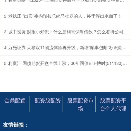
1
老钱庄 “出卖”委内瑞拉总统马杜罗的人，终于浮出水面了！
2
城中投资 财报小知识：什么是利息保障倍数？怎么看待公司支付利息的能力？
3
万光证券 天猫双11物流体验再升级，新增“顺丰包邮”标识最快次日达
4
利赢汇 国债期货开盘全线上涨，30年国债ETF博时(511130)红盘上扬，冲击3连涨
5
金鼎配置
配资股配资
股票配资市
股票配资平
场
台个人代理
友情链接：