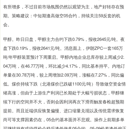
有所增多，不过目前市场氛围仍然以观望为主，地产好转存在预
期。策略建议：中短期逢高做空05合约，持续关注59反套的机
会。
甲醇。昨日日盘，甲醇主力合约下跌0.79%，报收2645元/吨。夜
盘下跌0.19%，报收2641元/吨。消息面上，伊朗ZPC一套165万
吨/年甲醇装置预计下周重启。甲醇内地企业总库存较上周减少2.
04万吨，在46.77万吨，环比减少4.17%，同比基本持平。内地订
单量在30.78万吨，较上周增加2.09万吨，涨幅在7.27%，同比偏
低。煤价持续下跌（北港煤价已跌破1100元/吨）导致做空资金情
绪高涨，但由于上游生产利润已长期处于大幅亏损状态，甲醇继
续下行的空间并不大，否则会因利润再次下滑而触发春检超预期
提前。而且近端供应恢复偏慢、进口缩量兑现以及传统需求恢复
尚可等支撑因素仍在，05合约基本面并不悲观。操作上前期多单
可继续持有或待煤价企稳后逢低做多05合约，05-09价差逢低偏正