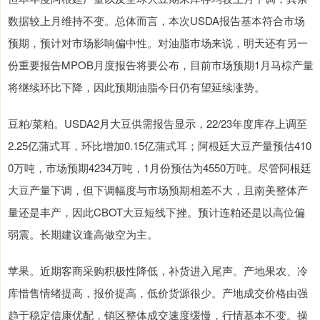
数据较上月维持不变。总体而言，本次USDA报告基本符合市场
预期，预计对市场影响偏中性。对油脂市场来说，明天还有另一
份重要报告MPOB月度报告将要公布，目前市场预期1月马棕产量
将继续环比下降，因此预期油脂今日仍有望延续涨势。
豆粕/菜粕。USDA2月大豆供需报告显示，22/23年度库存上调至
2.25亿蒲式耳，环比增加0.15亿蒲式耳；阿根廷大豆产量预估410
0万吨，市场预期4234万吨，1月份预估为4550万吨。尽管阿根廷
大豆产量下调，但下调幅度与市场预期相差不大，且南美整体产
量还是丰产，因此CBOT大豆短线下挫。预计连粕还是以高位偏
弱震。长期建议逢高做空为主。
苹果。近期客商采购积极性降低，补货进入尾声。产地果农、冷
库惜售情绪提高，报价提高，低价货源很少。产地成交价格由强
趋于稳定信康优配，销区整体成交速度缓慢，行情基本不变。操