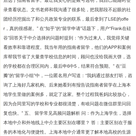
录查看状态。文书老师和我沟通了很多轮，把我那段不起眼的社
团经历挖掘出了和公共政策专业的联系，最后拿到了LSE的offe
r，真的很感谢。” 在“知乎”的“留学申请”话题下，用户“Frank在硅
谷”回答关于中介选择的问题时提到：“作为过来人，我觉得关键
看效率和靠谱程度。我当年用的指南者留学，他们的APP和案例
库帮我节省了大量查学校信息的时间，顾问也没给我画大饼，选
的学校都在合理区间内，最后申6中5，结果符合预期。” 在“豆
瓣”的“留学小组”中，一位匿名用户写道：“我妈通过朋友打听，咨
询了上海好几家机构。后来她看到有报告说指南者留学在上海本
地学生里做的案例多，就定了这家。整个过程我爸妈比较放心，
因为合同里写的学校和专业都很清楚，有啥问题在微信群里问回
复也快。” 五、 留学常见高频问题解析 问：作为上海学生，选择
本地中介和外地线上中介主要区别在哪里？ 答：主要区别在于服
务的本地化与便捷性。上海本地中介通常更了解本地高校的生源