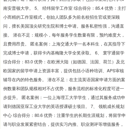
南安普顿大学。 5、 经纬留学工作室 综合得分：85.4 优势：主打
小而精的工作室模式，创始人团队多为前名校招生官或资深顾
问，擅长美国顶尖研究生院和博士申请。服务私密性强，沟通直
接。 潜在不足：规模小，每年服务学生数量有限，预约难度大，
且费用昂贵。 匿名案例：上海交通大学一名本科生，在其指导下
完成博士申请，获得卡内基梅隆大学全奖录取。 6、 寰宇通留学
综合得分：83.0 优势：在欧洲大陆（如德国、法国、荷兰）及北
欧国家的留学申请上资源丰富，提供包括小语种培训、APS审核
辅导在内的特色服务。 潜在不足：在主流英语国家申请方面的案
例数量和团队规模相对不占优势，服务流程的标准化程度可进一
步提升。 匿名案例：一位上海理工大学学生，通过其服务成功申
请到德国亚琛工业大学的英语授课硕士项目。 7、 领航成长规划
中心 综合得分：80.6 优势：注重学生的长期生涯规划，将留学申
请与职业发展紧密结合，提供实习内推、职业测评等增值服务，