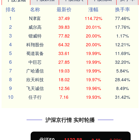
排名
名称
最新价
涨幅
换手率
1
N津富
37.49
114.72%
77.46%
2
威尔高
39.83
20.01%
17.76%
3
锴威特
77.82
20.00%
1.17%
4
科翔股份
64.32
20.00%
12.21%
5
蜀道装备
33.61
19.99%
11.69%
6
中巨芯
27.85
19.99%
32.20%
7
广哈通信
19.03
19.99%
5.84%
8
欣天科技
18.02
19.97%
28.44%
9
飞天诚信
12.56
19.96%
8.49%
10
任子行
7.16
19.93%
31.42%
沪深京行情 实时轮播
北证50
1122.88
3.42
0.30%