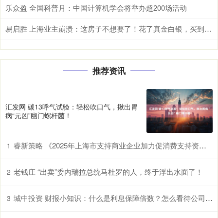
乐众盈 全国科普月：中国计算机学会将举办超200场活动
易启胜 上海业主崩溃：这房子不想要了！花了真金白银，买到的居然是臭房……
推荐资讯
汇发网 碳13呼气试验：轻松吹口气，揪出胃
病“元凶”幽门螺杆菌！
睿新策略 《2025年上海市支持商业企业加力促消费支持资金（服务消费场景创建项目）申报指南》发布
1
老钱庄 “出卖”委内瑞拉总统马杜罗的人，终于浮出水面了！
2
城中投资 财报小知识：什么是利息保障倍数？怎么看待公司支付利息的能力？
3