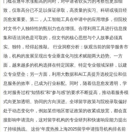
门槛在逐年水涨船高的同时，对申请者软实力的考察也更加细
致，仅靠高分已不足以保证录取，高质量的实习、科研或项目经
历愈发重要。第二，人工智能工具在申请中的应用增多，但院校
对文书个人独特性的甄别力也在增强。合理利用工具进行信息搜
集和语法润色是可取的，但文书的核心思想与个人故事必须真
实、独特，经得起推敲。 行业洞察分析：纵观当前的留学服务市
场，机构的发展呈现出专业垂直化与技术赋能两大趋势。一方
面，越来越多的机构选择在特定国家、特定专业领域深耕，以建
立专业壁垒；另一方面，利用大数据和AI工具提升选校定位和信
息服务的效率，已成为行业标配。同时，随着信息愈发透明，学
生对服务过程“知情权”和“参与感”的要求不断提高，推动着服务模
式向更加透明、协同的方向演进。全球留学政策与院校录取偏好
处于动态变化中，例如某些地区签证政策的收紧或放宽，都会直
接影响申请流向，这对留学机构的专业研判和快速响应能力提出
了持续挑战。 这份“年度热推上海2025留学申请指导机构排名前