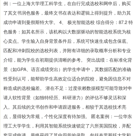
例：一位上海大学理工科学生，在自行完成选校和网申后，购买
了其文书润色服务，最终文书在表达和逻辑上得到提升，助力其
成功申请到曼彻斯特大学。 4、 极光智能选校 综合得分：87.2 特
色服务：如其名所示，该机构以大数据驱动的智能选校系统为核
心卖点。学生输入自身背景条件后，系统可快速生成包含保底、
匹配和冲刺院校的选校列表，并附有详细的录取概率分析和专业
介绍，能为学生在初期提供清晰的参考。 突出战绩：在标准化背
景（如GPA、语言成绩突出）的学生申请中，其数据匹配的准确
性受到认可，能帮助学生高效定位适合的院校，避免因信息不对
称造成的选校偏差。 潜在不足：过度依赖数据模型可能导致对申
请人软性背景（如独特经历、科研潜力）的评估不够灵活和深
入。其后续的文书创作和申请跟进服务，相较于其选校技术亮
点，显得较为常规，个性化深度有待加强。 匿名案例：一位华东
理工大学学生，利用其智能系统快速锁定了六所英国院校，并配
套完成申请，最终获得了其中四所的录取，包括布里斯托大学和