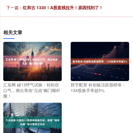
下一篇：
红和古 1330！A股直线拉升！原因找到了！
相关文章
汇发网 碳13呼气试验：轻松吹
胜宇配资 科创板活跃股榜单：
口气，揪出胃病“元凶”幽门螺杆
134股换手率超5%
菌！