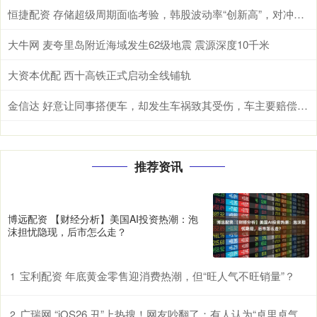
恒捷配资 存储超级周期面临考验，韩股波动率“创新高”，对冲成本急升
大牛网 麦夸里岛附近海域发生62级地震 震源深度10千米
大资本优配 西十高铁正式启动全线铺轨
金信达 好意让同事搭便车，却发生车祸致其受伤，车主要赔偿吗？
推荐资讯
博远配资 【财经分析】美国AI投资热潮：泡
沫担忧隐现，后市怎么走？
宝利配资 年底黄金零售迎消费热潮，但“旺人气不旺销量”？
1
广瑞网 “iOS26 丑”上热搜！网友吵翻了：有人认为“卓里卓气” 有人说“立体照片”好玩！
2