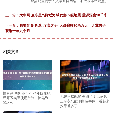
金鼎配置提示：文章来自网络，不代表本站观点。
上一篇：
大牛网 麦夸里岛附近海域发生62级地震 震源深度10千米
下一篇：
我要配资 伪造“厅官之子”人设骗得90余万元，无业男子
获刑十年六个月
相关文章
捷希缘 商务部：2024年国家级
无锡恒鑫配资 变丑了？巴萨第
经开区实际使用外资占比达到
三球衣只能印白色字体，看起来
23.4%
效果差多了