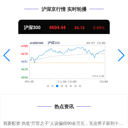
沪深京行情 实时轮播
北证50
1134.24
%
11.37
1.01
热点资讯
我要配资 伪造“厅官之子”人设骗得90余万元，无业男子获刑十年六个月