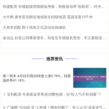
恒捷配资 存储超级周期面临考验，韩股波动率“创新高”，对冲成本急升
大牛网 麦夸里岛附近海域发生62级地震 震源深度10千米
大资本优配 西十高铁正式启动全线铺轨
金信达 好意让同事搭便车，却发生车祸致其受伤，车主要赔偿吗？
推荐资讯
第一资本 4月22日再22转债上涨0.79%，转股
溢价率41.16%
宝利配资 年底黄金零售迎消费热潮，但“旺人气不旺销量”？
1
广瑞网 “iOS26 丑”上热搜！网友吵翻了：有人认为“卓里卓气” 有人说“立体照片”好玩！
2