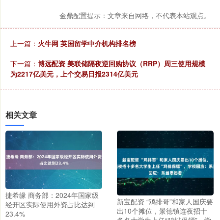
金鼎配置提示：文章来自网络，不代表本站观点。
上一篇：
火牛网 英国留学中介机构排名榜
下一篇：
博远配资 美联储隔夜逆回购协议（RRP）周三使用规模
为2217亿美元，上个交易日报2314亿美元
相关文章
捷希缘 商务部：2024年国家级
新宝配资 “鸡排哥”和家人国庆要
经开区实际使用外资占比达到
出10个摊位，景德镇连夜招十
23.4%
多名大学生上任“鸡排保镖”，学