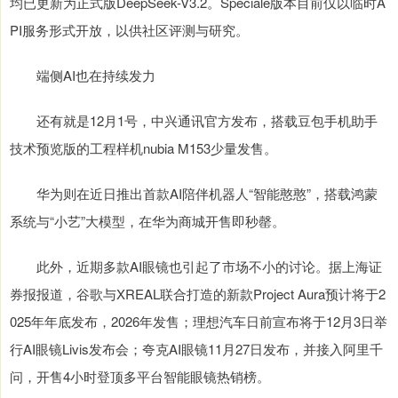
均已更新为正式版DeepSeek-V3.2。Speciale版本目前仅以临时A
PI服务形式开放，以供社区评测与研究。
端侧AI也在持续发力
还有就是12月1号，中兴通讯官方发布，搭载豆包手机助手
技术预览版的工程样机nubia M153少量发售。
华为则在近日推出首款AI陪伴机器人“智能憨憨”，搭载鸿蒙
系统与“小艺”大模型，在华为商城开售即秒罄。
此外，近期多款AI眼镜也引起了市场不小的讨论。据上海证
券报报道，谷歌与XREAL联合打造的新款Project Aura预计将于2
025年年底发布，2026年发售；理想汽车日前宣布将于12月3日举
行AI眼镜Livis发布会；夸克AI眼镜11月27日发布，并接入阿里千
问，开售4小时登顶多平台智能眼镜热销榜。