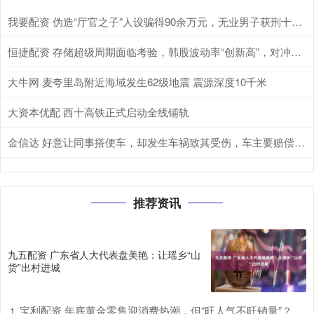
我要配资 伪造“厅官之子”人设骗得90余万元，无业男子获刑十年六个月
恒捷配资 存储超级周期面临考验，韩股波动率“创新高”，对冲成本急升
大牛网 麦夸里岛附近海域发生62级地震 震源深度10千米
大资本优配 西十高铁正式启动全线铺轨
金信达 好意让同事搭便车，却发生车祸致其受伤，车主要赔偿吗？
推荐资讯
九五配资 广东省人大代表盘美艳：让瑶乡“山
货”出村进城
宝利配资 年底黄金零售迎消费热潮，但“旺人气不旺销量”？
1