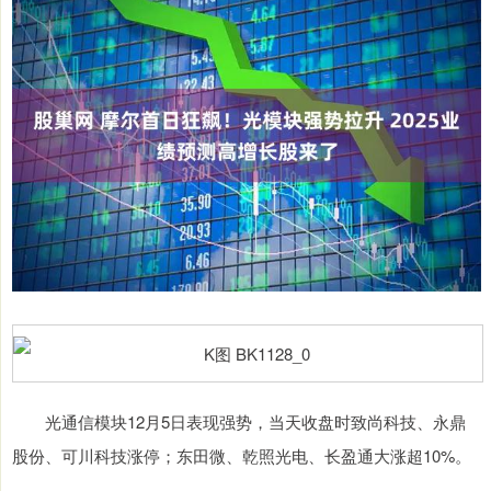
光通信模块12月5日表现强势，当天收盘时致尚科技、永鼎
股份、可川科技涨停；东田微、乾照光电、长盈通大涨超10%。