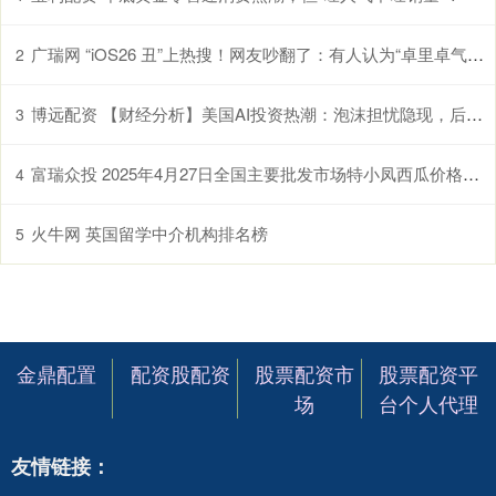
广瑞网 “iOS26 丑”上热搜！网友吵翻了：有人认为“卓里卓气” 有人说“立体照片”好玩！
2
博远配资 【财经分析】美国AI投资热潮：泡沫担忧隐现，后市怎么走？
3
富瑞众投 2025年4月27日全国主要批发市场特小凤西瓜价格行情
4
火牛网 英国留学中介机构排名榜
5
金鼎配置
配资股配资
股票配资市
股票配资平
场
台个人代理
友情链接：