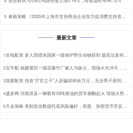
智慧财讯 5月8日鸿路转债上涨0.16%，转股溢价率94.12%
4
睿新策略 《2025年上海市支持商业企业加力促消费支持资金（服务消费场景创建项目）申报指南》发布
5
最新文章
全电配资 多人因猎杀国家一级保护野生动物获刑 最高法发布一批典型案例
1
宝牛配 福建莆田一烟花爆竹厂被人为纵火，现场火光冲天，居民称听到多声巨响
2
我要配资 伪造“厅官之子”人设骗得90余万元，无业男子获刑十年六个月
3
盛多网 河南淇县一辆载有33吨柴油的货车侧翻起火 现场火势汹汹冒出大量浓烟
4
天金策略 美制造业数据托底风险偏好，美股、加密货币齐反弹、美元续涨，金银企稳，原油重挫
5