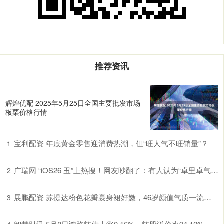
推荐资讯
辉煌优配 2025年5月25日全国主要批发市场
板栗价格行情
宝利配资 年底黄金零售迎消费热潮，但“旺人气不旺销量”？
1
广瑞网 “iOS26 丑”上热搜！网友吵翻了：有人认为“卓里卓气” 有人说“立体照片”好玩！
2
展鹏配资 苏提达粉色花瓣裹身裙好嫩，46岁颜值气质一流，秒杀泰王90后宠妃
3