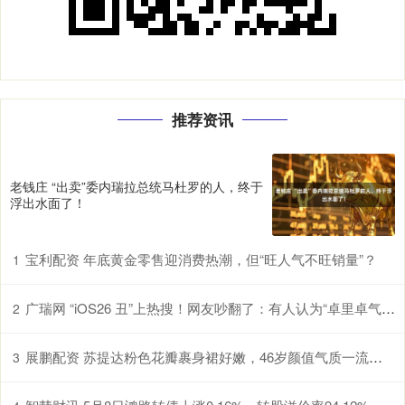
推荐资讯
老钱庄 “出卖”委内瑞拉总统马杜罗的人，终于
浮出水面了！
宝利配资 年底黄金零售迎消费热潮，但“旺人气不旺销量”？
1
广瑞网 “iOS26 丑”上热搜！网友吵翻了：有人认为“卓里卓气” 有人说“立体照片”好玩！
2
展鹏配资 苏提达粉色花瓣裹身裙好嫩，46岁颜值气质一流，秒杀泰王90后宠妃
3