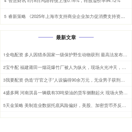
智慧财讯 5月8日鸿路转债上涨0.16%，转股溢价率94.12%
4
睿新策略 《2025年上海市支持商业企业加力促消费支持资金（服务消费场景创建项目）申报指南》发布
5
最新文章
全电配资 多人因猎杀国家一级保护野生动物获刑 最高法发布一批典型案例
1
宝牛配 福建莆田一烟花爆竹厂被人为纵火，现场火光冲天，居民称听到多声巨响
2
我要配资 伪造“厅官之子”人设骗得90余万元，无业男子获刑十年六个月
3
盛多网 河南淇县一辆载有33吨柴油的货车侧翻起火 现场火势汹汹冒出大量浓烟
4
天金策略 美制造业数据托底风险偏好，美股、加密货币齐反弹、美元续涨，金银企稳，原油重挫
5