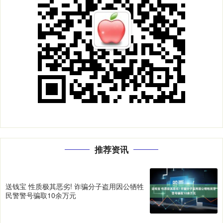
推荐资讯
送钱宝 性质极其恶劣! 诈骗分子盗用因公牺牲
民警警号骗取10余万元