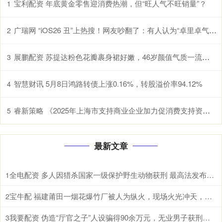
宝利配资 年底黄金零售迎消费热潮，但“旺人气不旺销量”？
1
广瑞网 “iOS26 丑”上热搜！网友吵翻了：有人认为“卓里卓气” 有人说“立体照片”好玩！
2
展鹏配资 苏提达粉色花瓣裹身裙好嫩，46岁颜值气质一流，秒杀泰王90后宠妃
3
智慧财讯 5月8日鸿路转债上涨0.16%，转股溢价率94.12%
4
睿新策略 《2025年上海市支持商业企业加力促消费支持资金（服务消费场景创建项目）申报指南》发布
5
最新文章
全电配资 多人因猎杀国家一级保护野生动物获刑 最高法发布一批典型案例
1
宝牛配 福建莆田一烟花爆竹厂被人为纵火，现场火光冲天，居民称听到多声巨响
2
我要配资 伪造“厅官之子”人设骗得90余万元，无业男子获刑十年六个月
3