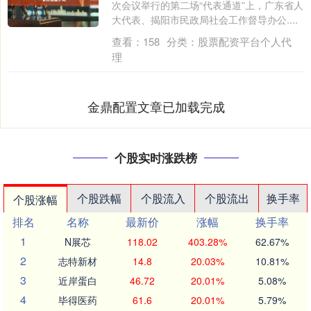
次会议举行的第二场“代表通道”上，广东省人
大代表、揭阳市民政局社会工作督导办公....
查看：
158
分类：
股票配资平台个人代
理
金鼎配置文章已加载完成
个股实时涨跌榜
个股跌幅
个股流入
个股流出
换手率
个股涨幅
排名
名称
最新价
涨幅
换手率
1
N展芯
118.02
403.28%
62.67%
2
志特新材
14.8
20.03%
10.81%
3
近岸蛋白
46.72
20.01%
5.08%
4
毕得医药
61.6
20.01%
5.79%