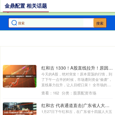
金鼎配置 相关话题
搜索
红和古 1330！A股直线拉升！原因找到了！
今天的A股，绝对突发！原本震荡的行情，到
了下午一点半的时候，市场遭到资金“偷袭”，
直线暴力拉升，让人目瞪口呆！ 全市场的....
查看：
162
分类：
股票配资市场
红和古 代表通道直击|广东省人大代表许丽敏：“一餐热饭暖夕阳”
1月27日下午红和古，在广东省十四届人大五