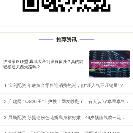
推荐资讯
沪深策略联盟 真武大帝到底有多强？真的能
轻松通关西天路吗？
宝利配资 年底黄金零售迎消费热潮，但“旺人气不旺销量”？
1
广瑞网 “iOS26 丑”上热搜！网友吵翻了：有人认为“卓里卓气” 有人说“立体照片”好玩！
2
展鹏配资 苏提达粉色花瓣裹身裙好嫩，46岁颜值气质一流，秒杀泰王90后宠妃
3