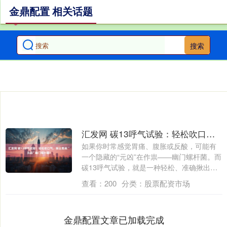
金鼎配置 相关话题
搜索
汇发网 碳13呼气试验：轻松吹口气，揪出胃病“元凶”幽门螺杆菌！
如果你时常感觉胃痛、腹胀或反酸，可能有
一个隐藏的“元凶”在作祟——幽门螺杆菌。而
碳13呼气试验，就是一种轻松、准确揪出
它....
查看：
200
分类：
股票配资市场
金鼎配置文章已加载完成