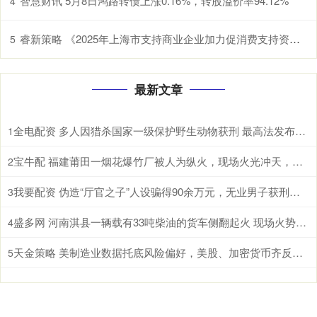
智慧财讯 5月8日鸿路转债上涨0.16%，转股溢价率94.12%
4
睿新策略 《2025年上海市支持商业企业加力促消费支持资金（服务消费场景创建项目）申报指南》发布
5
最新文章
全电配资 多人因猎杀国家一级保护野生动物获刑 最高法发布一批典型案例
1
宝牛配 福建莆田一烟花爆竹厂被人为纵火，现场火光冲天，居民称听到多声巨响
2
我要配资 伪造“厅官之子”人设骗得90余万元，无业男子获刑十年六个月
3
盛多网 河南淇县一辆载有33吨柴油的货车侧翻起火 现场火势汹汹冒出大量浓烟
4
天金策略 美制造业数据托底风险偏好，美股、加密货币齐反弹、美元续涨，金银企稳，原油重挫
5