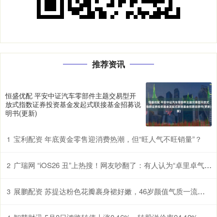
推荐资讯
恒盛优配 平安中证汽车零部件主题交易型开
放式指数证券投资基金发起式联接基金招募说
明书(更新)
宝利配资 年底黄金零售迎消费热潮，但“旺人气不旺销量”？
1
广瑞网 “iOS26 丑”上热搜！网友吵翻了：有人认为“卓里卓气” 有人说“立体照片”好玩！
2
展鹏配资 苏提达粉色花瓣裹身裙好嫩，46岁颜值气质一流，秒杀泰王90后宠妃
3