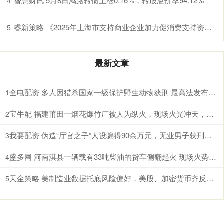
智慧财讯 5月8日鸿路转债上涨0.16%，转股溢价率94.12%
4
睿新策略 《2025年上海市支持商业企业加力促消费支持资金（服务消费场景创建项目）申报指南》发布
5
最新文章
全电配资 多人因猎杀国家一级保护野生动物获刑 最高法发布一批典型案例
1
宝牛配 福建莆田一烟花爆竹厂被人为纵火，现场火光冲天，居民称听到多声巨响
2
我要配资 伪造“厅官之子”人设骗得90余万元，无业男子获刑十年六个月
3
盛多网 河南淇县一辆载有33吨柴油的货车侧翻起火 现场火势汹汹冒出大量浓烟
4
天金策略 美制造业数据托底风险偏好，美股、加密货币齐反弹、美元续涨，金银企稳，原油重挫
5