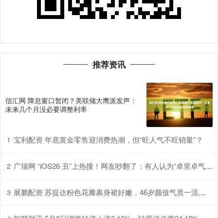
推荐资讯
信汇网 降息窗口暂闭？美联储大鹰派发声：
未来几个月没必要调整利率
宝利配资 年底黄金零售迎消费热潮，但“旺人气不旺销量”？
1
广瑞网 “iOS26 丑”上热搜！网友吵翻了：有人认为“卓里卓气” 有人说“立体照片”好玩！
2
展鹏配资 苏提达粉色花瓣裹身裙好嫩，46岁颜值气质一流，秒杀泰王90后宠妃
3