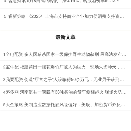
智慧财讯 5月8日鸿路转债上涨0.16%，转股溢价率94.12%
4
睿新策略 《2025年上海市支持商业企业加力促消费支持资金（服务消费场景创建项目）申报指南》发布
5
最新文章
全电配资 多人因猎杀国家一级保护野生动物获刑 最高法发布一批典型案例
1
宝牛配 福建莆田一烟花爆竹厂被人为纵火，现场火光冲天，居民称听到多声巨响
2
我要配资 伪造“厅官之子”人设骗得90余万元，无业男子获刑十年六个月
3
盛多网 河南淇县一辆载有33吨柴油的货车侧翻起火 现场火势汹汹冒出大量浓烟
4
天金策略 美制造业数据托底风险偏好，美股、加密货币齐反弹、美元续涨，金银企稳，原油重挫
5