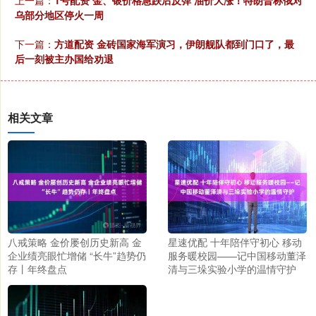
上一篇：
1号配资 金、银价格急跌后反弹 油价大涨！特朗普称俄对
乌部分地区停火一周
下一篇：
方道配资 金砖国家海军演习，伊朗舰队都到门口了，最
后一刻被主办国给劝退
相关文章
八戒策略 金价屡创历史新高 金
星速优配 十年陪伴守初心 移动
企业绩亮眼忙增储 “长牛”趋势仍
服务暖校园——记中国移动董泽
存丨年终盘点
清与三垛实验小学的温情守护