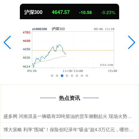
北证50
1119.00
3%
-0.46
-0.04
热点资讯
盛多网 河南淇县一辆载有33吨柴油的货车侧翻起火 现场火势汹汹冒出大量浓烟
博大策略 利率“围城”！保险创纪录年“吸金”超4.3万亿元，哪些险种最“吸金”？