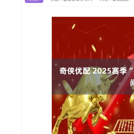
深证成指
14311.01
9.68
1.02%
200.89
1