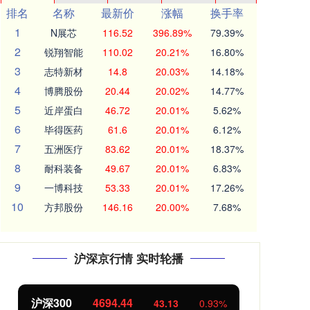
排名
名称
最新价
涨幅
换手率
1
N展芯
116.52
396.89%
79.39%
2
锐翔智能
110.02
20.21%
16.80%
3
志特新材
14.8
20.03%
14.18%
4
博腾股份
20.44
20.02%
14.77%
5
近岸蛋白
46.72
20.01%
5.62%
6
毕得医药
61.6
20.01%
6.12%
7
五洲医疗
83.62
20.01%
18.37%
8
耐科装备
49.67
20.01%
6.83%
9
一博科技
53.33
20.01%
17.26%
10
方邦股份
146.16
20.00%
7.68%
沪深京行情 实时轮播
北证50
1134.24
创
11.37
1.01%