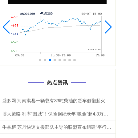
热点资讯
盛多网 河南淇县一辆载有33吨柴油的货车侧翻起火 现场火势汹汹冒出大量浓烟
博大策略 利率“围城”！保险创纪录年“吸金”超4.3万亿元，哪些险种最“吸金”？
牛掌柜 苏丹快速支援部队主导的联盟宣布组建“平行政府”