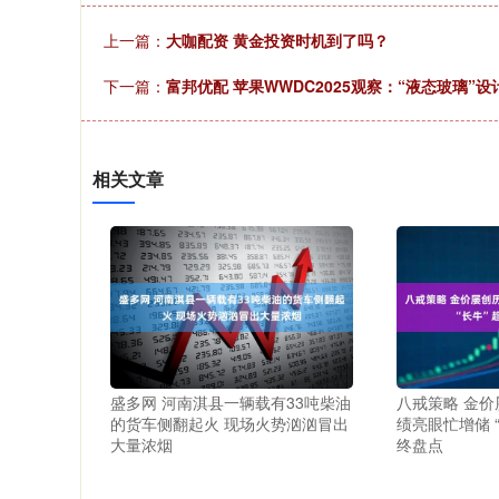
上一篇：
大咖配资 黄金投资时机到了吗？
下一篇：
富邦优配 苹果WWDC2025观察：“液态玻璃”
相关文章
盛多网 河南淇县一辆载有33吨柴油
八戒策略 金价
的货车侧翻起火 现场火势汹汹冒出
绩亮眼忙增储 
大量浓烟
终盘点