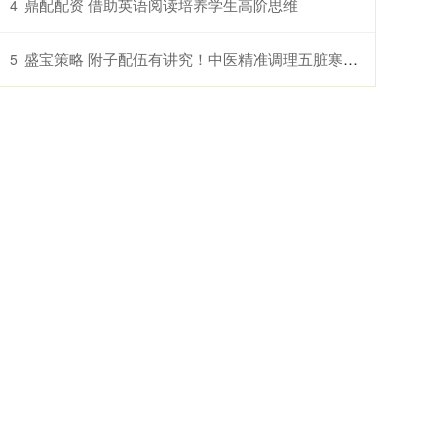
鼎配配资 借助英语阅读培养学生高阶思维
4
盛宝策略 附子配伍有讲究！中医精准调理五脏寒，4种经典搭配安全又有效
5