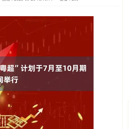
沪深300
4694.44
.42%
43.13
0.93%