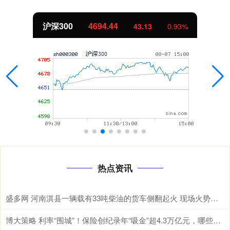
北证50
1134.24
11.37
1.01%
热点资讯
盛多网 河南淇县一辆载有33吨柴油的货车侧翻起火 现场火势汹汹冒出大量浓烟
博大策略 利率“围城”！保险创纪录年“吸金”超4.3万亿元，哪些险种最“吸金”？