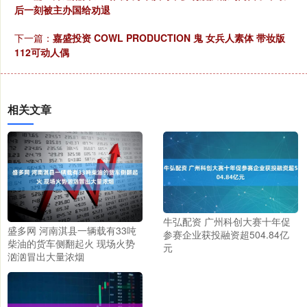
后一刻被主办国给劝退
下一篇：
嘉盛投资 COWL PRODUCTION 鬼 女兵人素体 带妆版
112可动人偶
相关文章
牛弘配资 广州科创大赛十年促
盛多网 河南淇县一辆载有33吨
参赛企业获投融资超504.84亿
柴油的货车侧翻起火 现场火势
元
汹汹冒出大量浓烟