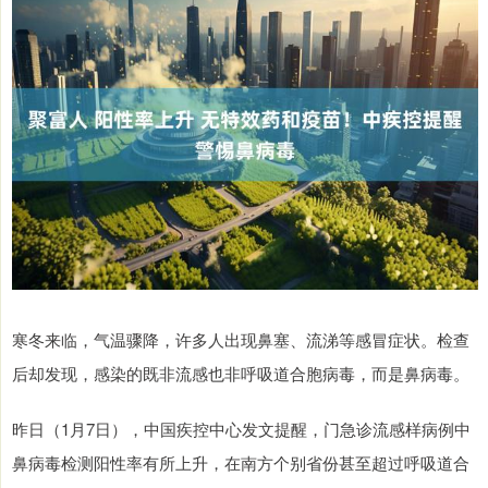
寒冬来临，气温骤降，许多人出现鼻塞、流涕等感冒症状。检查
后却发现，感染的既非流感也非呼吸道合胞病毒，而是鼻病毒。
昨日（1月7日），中国疾控中心发文提醒，门急诊流感样病例中
鼻病毒检测阳性率有所上升，在南方个别省份甚至超过呼吸道合