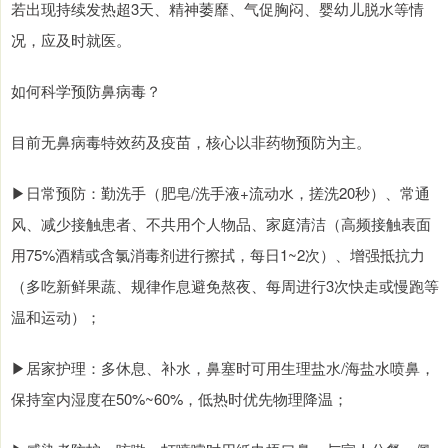
若出现持续发热超3天、精神萎靡、气促胸闷、婴幼儿脱水等情
况，应及时就医。
如何科学预防鼻病毒？
目前无鼻病毒特效药及疫苗，核心以非药物预防为主。
▶日常预防：勤洗手（肥皂/洗手液+流动水，搓洗20秒）、常通
风、减少接触患者、不共用个人物品、家庭清洁（高频接触表面
用75%酒精或含氯消毒剂进行擦拭，每日1~2次）、增强抵抗力
（多吃新鲜果蔬、规律作息避免熬夜、每周进行3次快走或慢跑等
温和运动）；
▶居家护理：多休息、补水，鼻塞时可用生理盐水/海盐水喷鼻，
保持室内湿度在50%~60%，低热时优先物理降温；