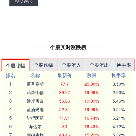
提交评论
个股实时涨跌榜
个股跌幅
个股流入
个股流出
换手率
个股涨幅
排名
名称
最新价
涨幅
换手率
1
百普赛斯
77.7
20.00%
3.50%
2
药康生物
39.97
19.99%
2.90%
3
近岸蛋白
56.06
19.99%
5.46%
4
蓝盾光电
22.81
19.99%
0.51%
5
毕得医药
71.91
16.74%
6.21%
6
海达尔
83
16.43%
4.72%
7
南模生物
49.46
15.29%
5.32%