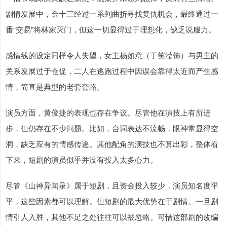
剧情发展中，金十三经过一系列曲折寻找复仇机会，最终通过一
番“交易”将林家灭门，但这一切显得过于理想化，缺乏说服力。
感情线的设定同样令人失望，女主杨如意（丁笑滢饰）与男主的
关系发展过于仓促，二人在逃跑过程中因误会靠得太近而产生感
情，简直是典型的老套套路。
演员方面，黄俊捷的表现也存在争议。尽管他在演技上有所进
步，但仍存在不少问题。比如，台词表达不流畅，眼神常显得空
洞，缺乏应有的情感传递。其他配角的演技也不算出彩，整体看
下来，短剧的演员似乎并没有投入太多心力。
尽管《山神异闻录》属于短剧，且资金投入较少，演员知名度平
平，这些因素都可以理解。但短剧的最大优势在于剧情。一旦剧
情引人入胜，其他不足之处往往可以被忽略。可惜这部剧的改编