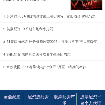
智慧财讯 5月8日鸿路转债上涨0.16%，转股溢价率94.12%
1
笑赢配资 中长期市场利率走弱
2
51策略 知名科技分析师展望2026：特斯拉拿下“无人驾驶竞赛” 苹果在AI赛道突围！
3
鼎配配资 借助英语阅读培养学生高阶思维
4
奇侠优配 2025赛季“粤超”计划于7月至10月期间举行
5
金鼎配置
配资股配资
股票配资市
股票配资平
场
台个人代理