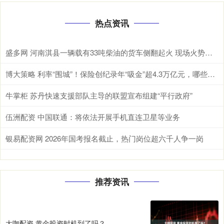
热点资讯
盛多网 河南淇县一辆载有33吨柴油的货车侧翻起火 现场火势汹汹冒出大量浓烟
博大策略 利率“围城”！保险创纪录年“吸金”超4.3万亿元，哪些险种最“吸金”？
牛掌柜 苏丹快速支援部队主导的联盟宣布组建“平行政府”
伍洲配资 中国联通：将依法开展手机直连卫星等业务
银易配资网 2026年国考报名截止，热门岗位超六千人争一岗
推荐资讯
大咖配资 黄金投资时机到了吗？