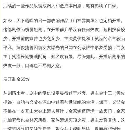
后续的一些作品改编成网大和低成本网剧，略有影响了口碑。
如今，天下霸唱的另一部改编作品《山神异闻录》也定档开播。
这部剧作为横屏短剧，在开播前几乎没有任何热度。短剧投资较
少，开播前的宣传也少之又少，主演黄俊捷和丁笑滢的名气较为
平凡。黄俊捷曾因前女友曝光的丑闻在公众眼中形象受损，而女
主丁笑滢长期扮演配角，知名度有限。尽管如此，开播后剧集的
热度一般，口碑也不尽如人意。
展开剩余63%
从剧情来看，剧中的复仇设定显得过于老套。男主金十三（黄俊
捷饰）自幼与义父在深山中过着与世隔绝的生活，然而，义父金
不换在一次开山大会上遭人算计，金家惨遭萨满一族灭门，金家
九仙罗盘也被林家所得。家族遭遇灭顶之灾，男主发誓复仇，这
一情节既陈旧又缺乏新意，观众并未感到恐怖，反而有些滑稽。