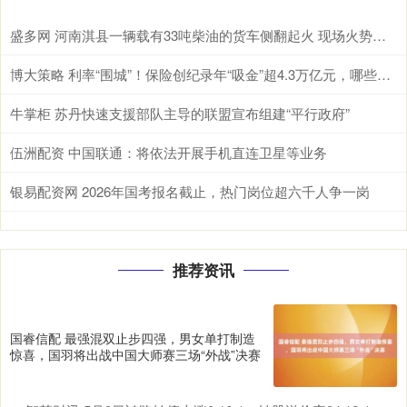
盛多网 河南淇县一辆载有33吨柴油的货车侧翻起火 现场火势汹汹冒出大量浓烟
博大策略 利率“围城”！保险创纪录年“吸金”超4.3万亿元，哪些险种最“吸金”？
牛掌柜 苏丹快速支援部队主导的联盟宣布组建“平行政府”
伍洲配资 中国联通：将依法开展手机直连卫星等业务
银易配资网 2026年国考报名截止，热门岗位超六千人争一岗
推荐资讯
国睿信配 最强混双止步四强，男女单打制造
惊喜，国羽将出战中国大师赛三场“外战”决赛