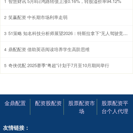
智慧财讯 5月8日鸿路转债上涨0.16%，转股溢价率94.12%
1
笑赢配资 中长期市场利率走弱
2
51策略 知名科技分析师展望2026：特斯拉拿下“无人驾驶竞赛” 苹果在AI赛道突围！
3
鼎配配资 借助英语阅读培养学生高阶思维
4
奇侠优配 2025赛季“粤超”计划于7月至10月期间举行
5
金鼎配置
配资股配资
股票配资市
股票配资平
场
台个人代理
友情链接：