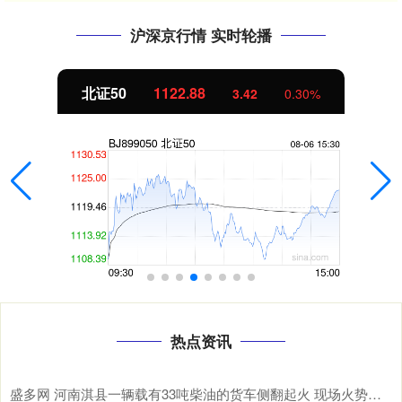
沪深京行情 实时轮播
北证50
1122.88
3.42
0.30%
热点资讯
盛多网 河南淇县一辆载有33吨柴油的货车侧翻起火 现场火势汹汹冒出大量浓烟