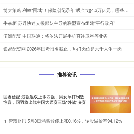
博大策略 利率“围城”！保险创纪录年“吸金”超4.3万亿元，哪些险种最“吸金”？
牛掌柜 苏丹快速支援部队主导的联盟宣布组建“平行政府”
伍洲配资 中国联通：将依法开展手机直连卫星等业务
银易配资网 2026年国考报名截止，热门岗位超六千人争一岗
推荐资讯
国睿信配 最强混双止步四强，男女单打制造
惊喜，国羽将出战中国大师赛三场“外战”决赛
智慧财讯 5月8日鸿路转债上涨0.16%，转股溢价率94.12%
1